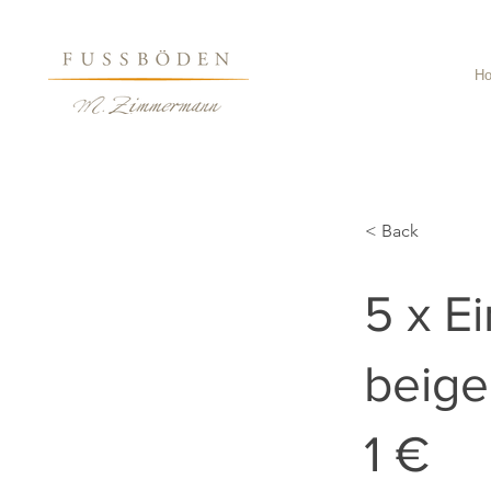
Ho
< Back
5 x E
beige
1 €