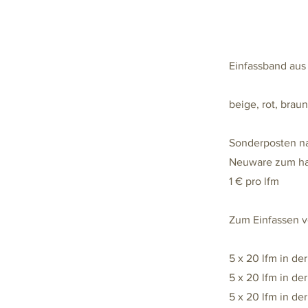
Einfassband aus
beige, rot, brau
Sonderposten na
Neuware zum hal
1 € pro lfm
Zum Einfassen 
5 x 20 lfm in de
5 x 20 lfm in der
5 x 20 lfm in de