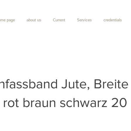
me page
about us
Current
Services
credentials
infassband Jute, Breite
 rot braun schwarz 20 