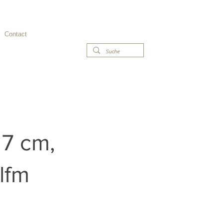
Phone 030 - 99 30
Contact
527
 7 cm,
lfm