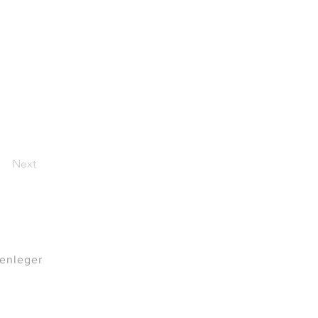
Next
denleger