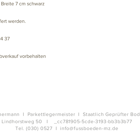
r Breite 7 cm schwarz
fert werden.
14 37
bverkauf vorbehalten
ermann I Parkettlegermeister I Staatlich Geprüfter Bo
Lindhorstweg 50 I _cc781905-5cde-3193-bb3b3b77
Tel. (030) 0527 I
info@fussboeden-mz.de