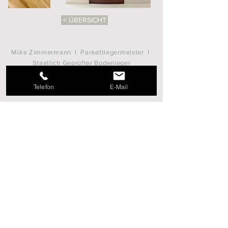
< ÜBERSICHT
Mike Zimmermann I Parkettlegermeister I
Staatlich Geprüfter Bodenleger
Lindhorstweg 50 I 12487 Berlin
Tel.
(030) 993 0527
I
info@fussboeden-mz.de
Telefon
E-Mail
Impressum
Do Not Sell My Personal Information