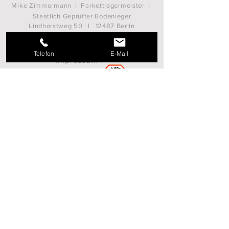
Mike Zimmermann I Parkettlegermeister I
Staatlich Geprüfter Bodenleger
Lindhorstweg 50 I 12487 Berlin
Tel.
(030) 993 0527
I
info@fussboeden-mz.de
Telefon
E-Mail
Impressum
Do Not Sell My Personal Information