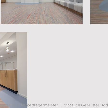
ermann I Parkettlegermeister I Staatlich Geprüfter Bo