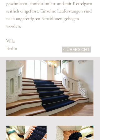
geschnitten, konfektioniert und mit Kettelgarn
seitlich eingefasst. Einzelne Läuferstangen sind
nach angefertigten Schablonen gebogen
worden.
Villa
Berlin
< ÜBERSICHT